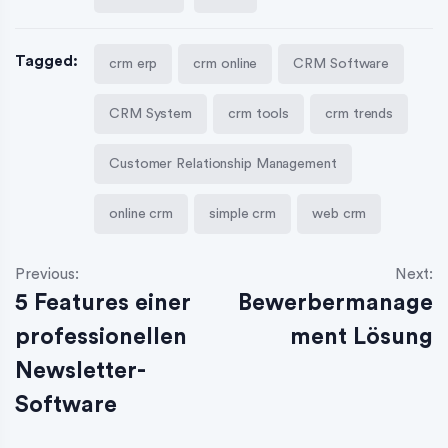
Tagged:
crm erp
crm online
CRM Software
CRM System
crm tools
crm trends
Customer Relationship Management
online crm
simple crm
web crm
Previous:
Next:
5 Features einer
Bewerbermanage
professionellen
ment Lösung
Newsletter-
Software