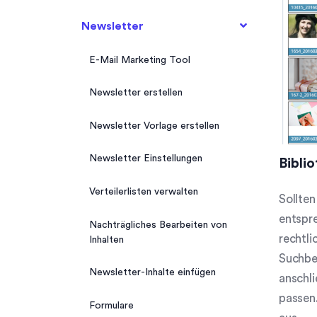
definieren
CalDAV-Integration
Termintypen
Kosten verwalten
Eigene Felder
Newsletter
Dublettenerkennung
Import/Export
Kalender Teilnehmerrollen
Kostenverwaltung
Eigene Tabs/Widgets erstellen
Import/Export
E-Mail Marketing Tool
Kontakte exportieren
Neuer Kalendereintrag
Registerkarten hinzufügen
Kontakte exportieren
Newsletter erstellen
Dublettenerkennung
Kalender drucken
Schnellzugriffsleiste
Kontakte importieren
Newsletter Vorlage erstellen
Kontaktinformationen
Menü/Navigation anpassen
Newsletter Einstellungen
Bibli
Kontaktgruppe erstellen
Novartis/Sandoz Quicklinks
Verteilerlisten verwalten
Sollten
Ansprechpartner
anlegen/Ansprechpartner
entspre
Nachträgliches Bearbeiten von
Kontakttyp definieren
rechtli
Inhalten
Suchbeg
Aktionen für mehrere
Newsletter-Inhalte einfügen
anschli
Kontakte/Kontaktgruppen
passen.
Formulare
Kontakte – Bestellungen