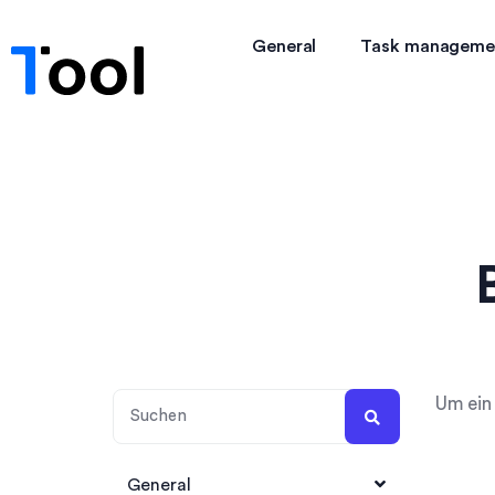
General
Task manageme
Um ein 
General