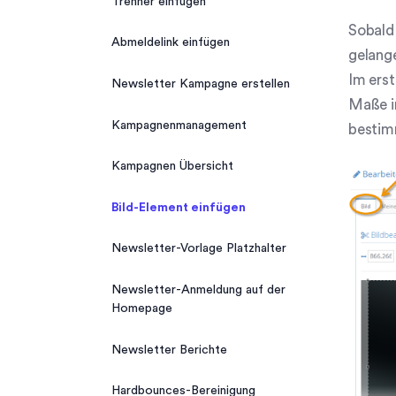
Trenner einfügen
Favoriten-Kontakte
Sobald 
Abmeldelink einfügen
Verteilerlisten verwalten
gelange
Im erst
Newsletter Kampagne erstellen
Kontaktlandkarte
Maße in
Kampagnenmanagement
Mail-Vorlagen
bestimm
Kampagnen Übersicht
Einstellung für Kontaktbilder
ändern
Bild-Element einfügen
Kontaktbild ändern
Newsletter-Vorlage Platzhalter
Industries
Newsletter-Anmeldung auf der
Homepage
Neuen Kontakt anlegen
Newsletter Berichte
A-Z Kontaktsuche
Hardbounces-Bereinigung
Kontaktsuche