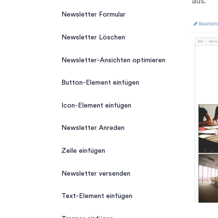
aus.
Newsletter Formular
Arbeitsblätter Verwaltung Widget
– Kontakt
Newsletter Löschen
Hinzufügen mehrerer Kontakt-
Newsletter-Ansichten optimieren
Adressen
Button-Element einfügen
HTML Widget – Kontakt
Icon-Element einfügen
Anrufliste
Newsletter Anreden
Schnellsuche
Zeile einfügen
Etikettendruck
Newsletter versenden
Kontakthistorie/Notizen
Text-Element einfügen
Anrede – Kontakte