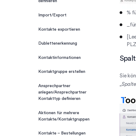
definieren
CalDAV-Integration
Termintypen
Dublettenerkennung
% fü
Import/Export
Kalender Teilnehmerrollen
_für
Import/Export
Kontakte exportieren
Neuer Kalendereintrag
[Lee
Kontakte exportieren
Dublettenerkennung
PLZ
Kalender drucken
Kontakte importieren
Spalt
Kontaktinformationen
Kontaktgruppe erstellen
Sie kön
„
Spalt
Ansprechpartner
anlegen/Ansprechpartner
Kontakttyp definieren
Aktionen für mehrere
Kontakte/Kontaktgruppen
Kontakte – Bestellungen