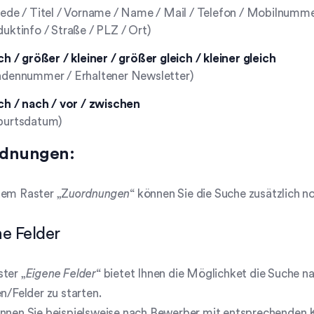
rede / Titel / Vorname / Name / Mail / Telefon / Mobilnumm
uktinfo / Straße / PLZ / Ort)
ch / größer / kleiner / größer gleich / kleiner gleich
ndennummer / Erhaltener Newsletter)
ch / nach / vor / zwischen
burtsdatum)
dnungen:
dem Raster „Z
uordnungen
“ können Sie die Suche zusätzlich 
e Felder
ter „
Eigene Felder
“ bietet Ihnen die Möglichket die Suche n
en/Felder zu starten.
önnen Sie beispielsweise nach Bewerber mit entsprechenden 