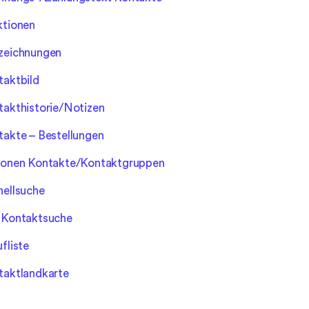
ktionen
zeichnungen
taktbild
takthistorie/Notizen
takte – Bestellungen
ionen Kontakte/Kontaktgruppen
nellsuche
 Kontaktsuche
fliste
taktlandkarte