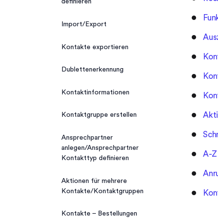
definieren
CalDAV-Integration
Termintypen
Fun
Dublettenerkennung
Import/Export
Kalender Teilnehmerrollen
Aus
Import/Export
Kontakte exportieren
Kon
Neuer Kalendereintrag
Kontakte exportieren
Dublettenerkennung
Kon
Kalender drucken
Kontakte importieren
Kontaktinformationen
Kon
Akt
Kontaktgruppe erstellen
Sch
Ansprechpartner
anlegen/Ansprechpartner
A-Z
Kontakttyp definieren
Anru
Aktionen für mehrere
Kontakte/Kontaktgruppen
Kon
Kontakte – Bestellungen