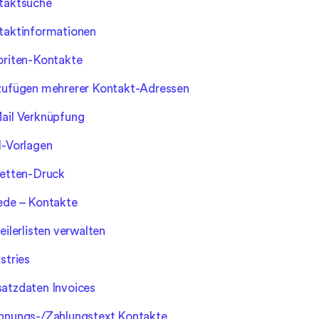
taktsuche
taktinformationen
oriten-Kontakte
zufügen mehrerer Kontakt-Adressen
ail Verknüpfung
l-Vorlagen
ketten-Druck
ede – Kontakte
eilerlisten verwalten
stries
atzdaten Invoices
hnungs-/Zahlungstext Kontakte