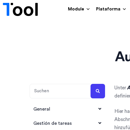
Module
Plataforma
Au
Unter
A
definie
General
Hier h
Abschni
1Tool Account anlegen
Gestión de tareas
hinzufü