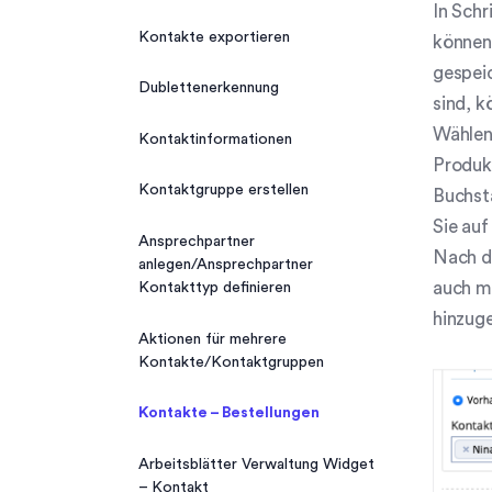
In Schr
Kalender Teilnehmerrollen
Import/Export
Kontakte exportieren
können
Neuer Kalendereintrag
gespei
Kontakte exportieren
Dublettenerkennung
sind, 
Kalender drucken
Kontakte importieren
Wählen 
Kontaktinformationen
Produkt
Kontaktgruppe erstellen
Buchsta
Sie auf
Ansprechpartner
Nach d
anlegen/Ansprechpartner
auch me
Kontakttyp definieren
hinzuge
Aktionen für mehrere
Kontakte/Kontaktgruppen
Kontakte – Bestellungen
Arbeitsblätter Verwaltung Widget
– Kontakt