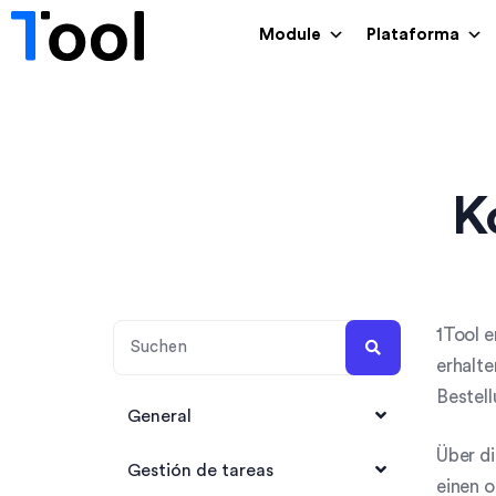
Module
Plataforma
K
1Tool e
erhalte
Bestell
General
Über di
1Tool Account anlegen
Gestión de tareas
einen 