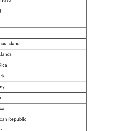
 Faso
i
as Island
slands
Rica
rk
ny
i
ca
can Republic
r