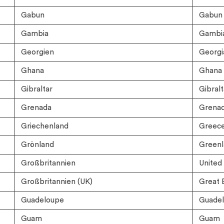
Gabun
Gabun
Gambia
Gambi
Georgien
Georgi
Ghana
Ghana
Gibraltar
Gibralt
Grenada
Grena
Griechenland
Greec
Grönland
Greenl
Großbritannien
United
Großbritannien (UK)
Great B
Guadeloupe
Guadel
Guam
Guam