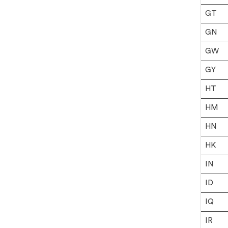
Auszeichnungen
GT
E-Mail Verknüpfung
GN
GW
GY
HT
HM
HN
HK
IN
ID
IQ
IR