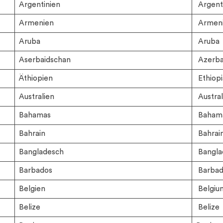
Argentinien
Argent
Armenien
Armen
Aruba
Aruba
Aserbaidschan
Azerba
Äthiopien
Ethiopi
Australien
Austral
Bahamas
Baham
Bahrain
Bahrai
Bangladesch
Bangla
Barbados
Barbad
Belgien
Belgiu
Belize
Belize