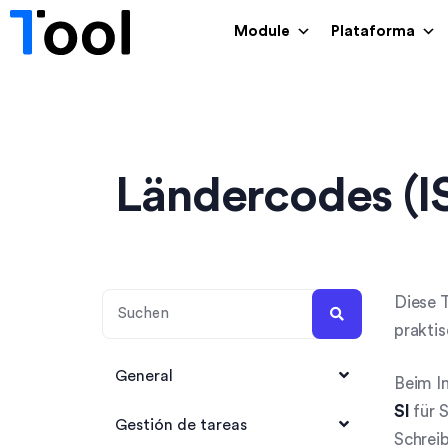
Module
Plataforma
Ländercodes (I
Diese T
prakti
General
Beim I
SI
für 
1Tool Account anlegen
Gestión de tareas
Schrei