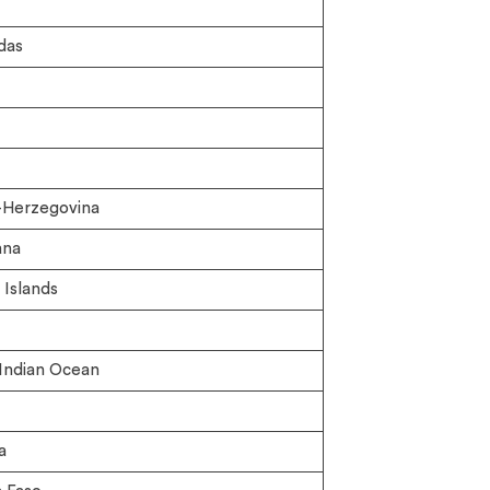
das
-Herzegovina
ana
Islands
 Indian Ocean
a