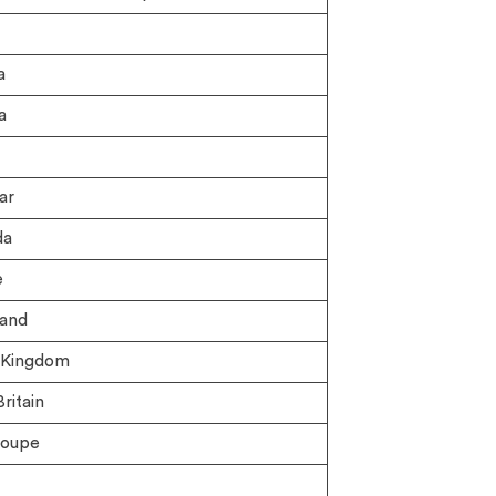
a
a
ar
da
e
and
 Kingdom
ritain
oupe