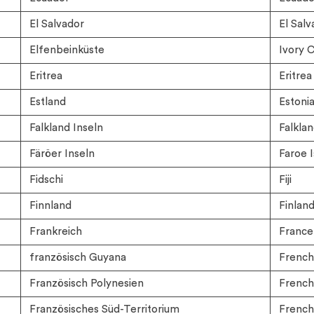
El Salvador
El Salv
Elfenbeinküste
Ivory C
Eritrea
Eritrea
Estland
Estoni
Falkland Inseln
Falklan
Färöer Inseln
Faroe I
Fidschi
Fiji
Finnland
Finlan
Frankreich
France
französisch Guyana
French
Französisch Polynesien
French 
Französisches Süd-Territorium
French 