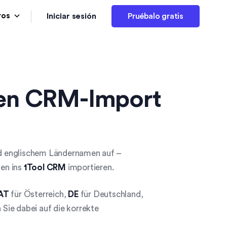
Iniciar sesión
ros
Pruébalo gratis
 den CRM-Import
 englischem Ländernamen auf –
en ins
1Tool CRM
importieren.
AT
für Österreich,
DE
für Deutschland,
Sie dabei auf die korrekte