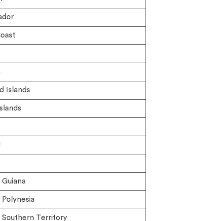
ador
oast
a
d Islands
slands
d
 Guiana
Polynesia
Southern Territory