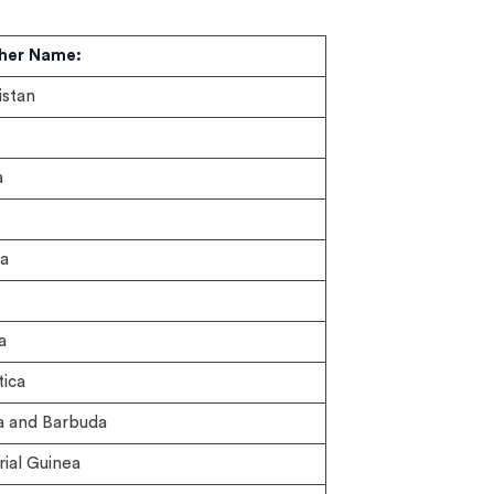
cher Name:
istan
a
a
a
ica
a and Barbuda
ial Guinea