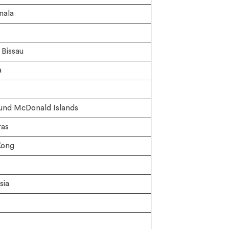
ala
Bissau
a
und McDonald Islands
as
Kong
sia