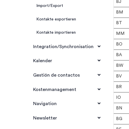
BJ
Import/Export
BM
Kontakte exportieren
BT
Kontakte importieren
MM
BO
Integration/Synchronisation
BA
Attachments
Kalender
BW
E-Mail Integration
Kalender Kategorien
Gestión de contactos
BV
BR
Synchronisation
Kalender
Gestión de contactos
Kostenmanagement
IO
CardDAV-Integration
Meine Termine
Kontakttypen/Ansichten selbst
Kosten Kategorien
Navigation
BN
definieren
CalDAV-Integration
Termintypen
Kosten verwalten
Eigene Felder
Newsletter
BG
Import/Export
Kalender Teilnehmerrollen