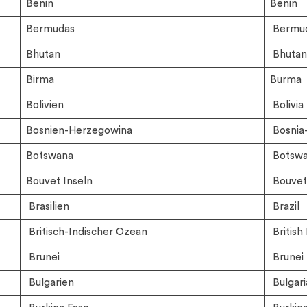
Benin
Benin
Bermudas
Bermu
Bhutan
Bhutan
Birma
Burma
Bolivien
Bolivia
Bosnien-Herzegowina
Bosnia
Botswana
Botsw
Bouvet Inseln
Bouvet 
Brasilien
Brazil
Britisch-Indischer Ozean
British
Brunei
Brunei
Bulgarien
Bulgari