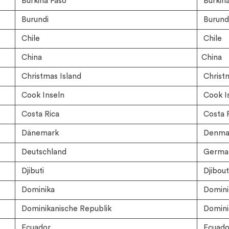
Burkina Faso
Burkina
Burundi
Burund
Chile
Chile
China
China
Christmas Island
Christm
Cook Inseln
Cook I
Costa Rica
Costa 
Dänemark
Denma
Deutschland
Germa
Djibuti
Djibout
Dominika
Domini
Dominikanische Republik
Domini
Ecuador
Ecuado