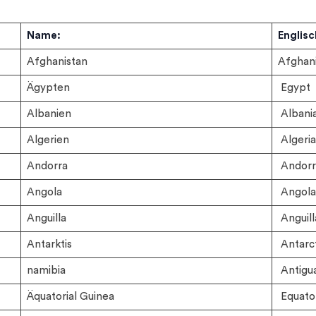
:
Name:
Englis
Afghanistan
Afghan
Ägypten
Egypt
Albanien
Albani
Algerien
Algeria
Andorra
Andorr
Angola
Angola
Anguilla
Anguill
Antarktis
Antarct
namibia
Antigu
Äquatorial Guinea
Equator