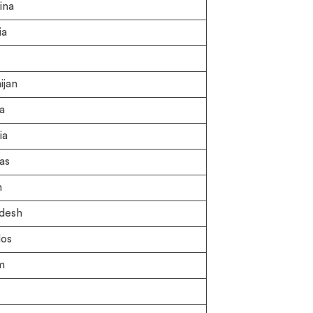
ina
ia
ijan
a
ia
as
n
desh
os
m