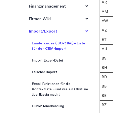
AR
datoscheckbox für Formulare
Summen- und Saldenliste
Gestión documental
Rechtevergabe
Mail – Vorlagen
Finanzmanagement
Bewerbungen Widget
Dashboard
AM
Reservas durchführen
Eigene Felder –
Einnahmen
Firmen Wiki
AW
Bewerbermanagement
Tageseinnahmen erstellen
AZ
Wiki
Import/Export
ET
Wiki Artikel erstellen
Ländercodes (ISO-3166) – Liste
für den CRM-Import
AU
Wiki – Glossar
BS
Import Excel-Datei
BH
Falscher Import
BD
Excel-Funktionen für die
BB
Kontaktliste – und wie ein CRM sie
überflüssig macht
BE
BZ
Dublettenerkennung