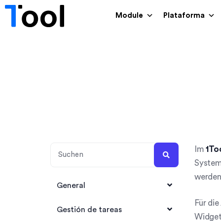
Module
Plataforma
Im
1To
System
werden
General
Für die
1Tool Account anlegen
Gestión de tareas
Widget.