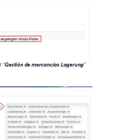
t “
Gestión de mercancías Lagerung
”