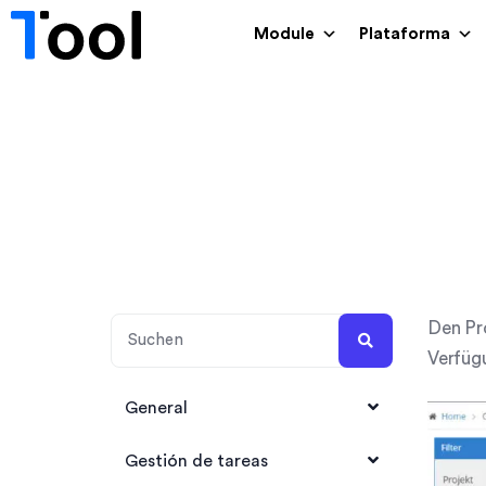
Module
Plataforma
Den Pro
Verfüg
General
1Tool Account anlegen
Gestión de tareas