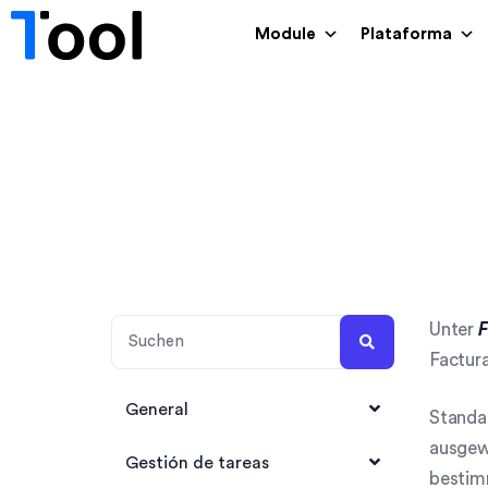
Module
Plataforma
Unter
F
Factura
General
Standar
ausgewä
1Tool Account anlegen
Gestión de tareas
bestimm