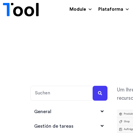
Module
Plataforma
Um Ihre
recurso
General
1Tool Account anlegen
Gestión de tareas