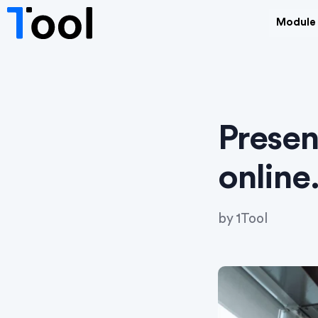
Module
Prese
onlin
by
1Tool