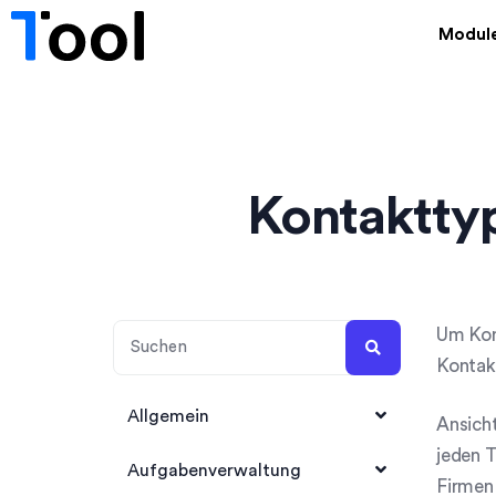
Modul
Kontakttyp
Um Kont
Kontakt
Allgemein
Ansicht
jeden T
1Tool Account anlegen
Aufgabenverwaltung
Firmen