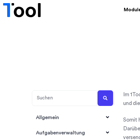
Modul
Im 1Too
und di
Allgemein
Somit h
Darübe
1Tool Account anlegen
Aufgabenverwaltung
versen