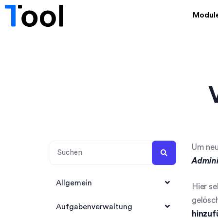
Modul
Um neue
Admini
Allgemein
Hier se
gelösch
1Tool Account anlegen
Aufgabenverwaltung
hinzuf