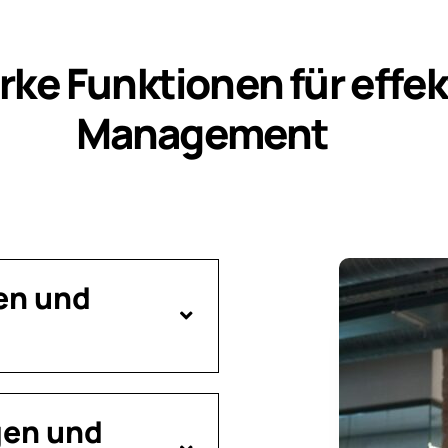
ke Funktionen für effek
Management
en und
gen und