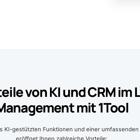
teile von KI und CRM im 
Management mit 1Tool
us KI-gestützten Funktionen und einer umfassend
eröffnet Ihnen zahlreiche Vorteile: