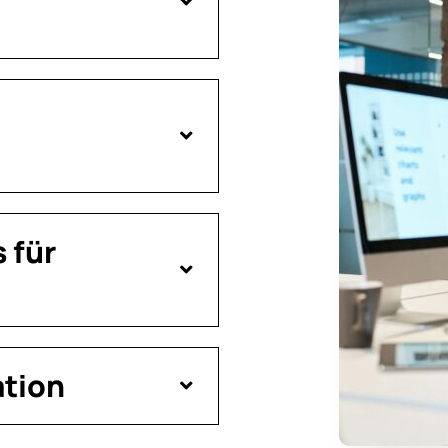
 für
ation