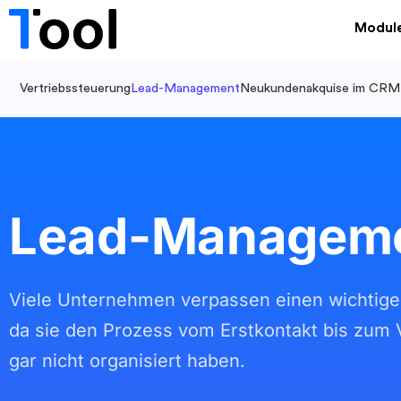
Modul
Vertriebssteuerung
Lead-Management
Neukundenakquise im CRM
Lead-Managem
Viele Unternehmen verpassen einen wichtige
da sie den Prozess vom Erstkontakt bis zum 
gar nicht organisiert haben.