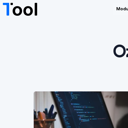
Modu
O