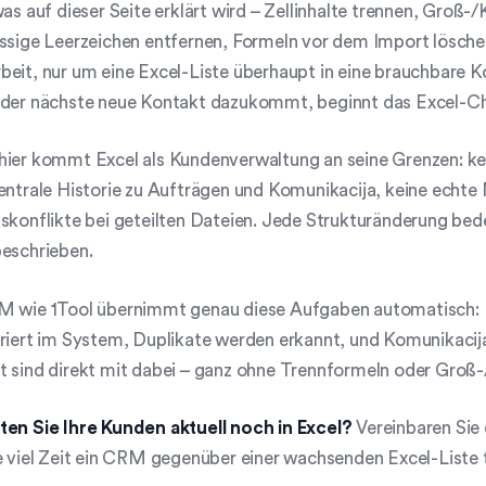
was auf dieser Seite erklärt wird – Zellinhalte trennen, Groß-/
ssige Leerzeichen entfernen, Formeln vor dem Import lösche
beit, nur um eine Excel-Liste überhaupt in eine brauchbare
 der nächste neue Kontakt dazukommt, beginnt das Excel-Ch
hier kommt Excel als Kundenverwaltung an seine Grenzen: k
entrale Historie zu Aufträgen und Komunikacija, keine echt
skonflikte bei geteilten Dateien. Jede Strukturänderung bed
beschrieben.
M wie 1Tool übernimmt genau diese Aufgaben automatisch: 
uriert im System, Duplikate werden erkannt, und Komunikaci
 sind direkt mit dabei – ganz ohne Trennformeln oder Groß-
ten Sie Ihre Kunden aktuell noch in Excel?
Vereinbaren Sie
e viel Zeit ein CRM gegenüber einer wachsenden Excel-Liste t