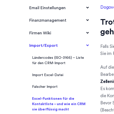
Benutzerpositionen verwalten
Steuerliste
Dokumentvorlagen
Dogovo
Einnahmen
Email Einstellungen
Bewerbersuche
DSGVO – Varstvo
Dashboard Benachrichtigung
Anlegen von Benutzer und
podatkovcheckbox für Formulare
Summen- und Saldenliste
Upravljanje dokumentov
Rechtevergabe
Mail – Vorlagen
Tro
Finanzmanagement
Bewerbungen Widget
Dashboard
Rezervacije durchführen
geh
Eigene Felder –
Einnahmen
Firmen Wiki
Bewerbermanagement
Tageseinnahmen erstellen
Wiki
Import/Export
Falls S
Sie im 
Wiki Artikel erstellen
Ländercodes (ISO-3166) – Liste
für den CRM-Import
Auf die
Wiki – Glossar
Bearbei
Import Excel-Datei
Zellen
Falscher Import
Es kom
die Kom
Excel-Funktionen für die
Bevor S
Kontaktliste – und wie ein CRM
sie überflüssig macht
(Beacht