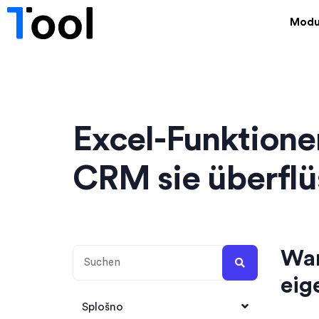
Modu
Excel-Funktionen
CRM sie überflü
War
eig
Splošno