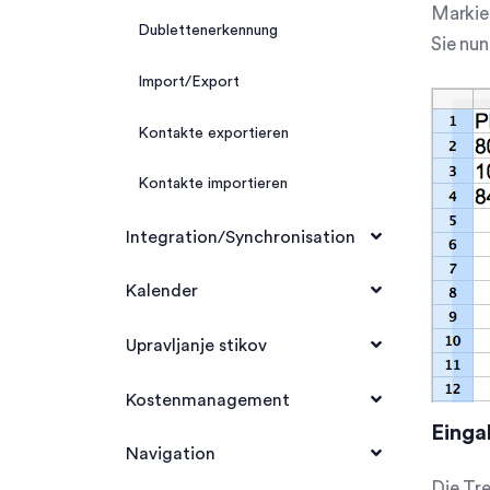
Markier
Dublettenerkennung
Sie nu
Import/Export
Kontakte exportieren
Kontakte importieren
Integration/Synchronisation
Attachments
Kalender
E-Mail Integration
Kalender Kategorien
Upravljanje stikov
Synchronisation
Kalender
Upravljanje stikov
Kostenmanagement
Einga
CardDAV-Integration
Meine Termine
Kontakttypen/Ansichten selbst
Kosten Kategorien
Navigation
definieren
Die Tre