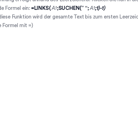
de Formel ein:
=LINKS(
A1
;SUCHEN(” “;
A1
;1)-1)
iese Funktion wird der gesamte Text bis zum ersten Leerzei
e Formel mit =)