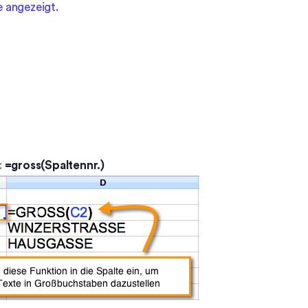
te angezeigt.
:
=gross(Spaltennr.)