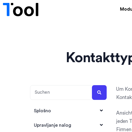
Modu
Kontakttyp
Um Kont
Kontakt
Splošno
Ansicht
jeden T
1Tool Account anlegen
Upravljanje nalog
Firmen