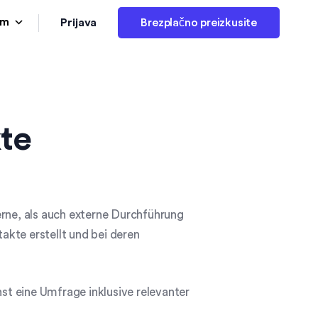
Prijava
am
Brezplačno preizkusite
te
ne, als auch externe Durchführung
kte erstellt und bei deren
t eine Umfrage inklusive relevanter