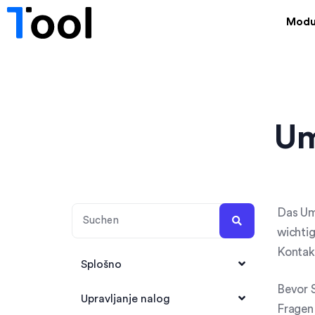
Modu
Um
Das Um
wichtig
Kontak
Splošno
Bevor S
1Tool Account anlegen
Upravljanje nalog
Fragen 