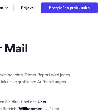
Prijava
am
Brezplačno preizkusite
 Mail
zielberichts. Dieser Report wird jeden
e inklusive grafischer Aufbereitungen
en Sie direkt bei den
User-
n Bereich “
Willkommen, ….
” und