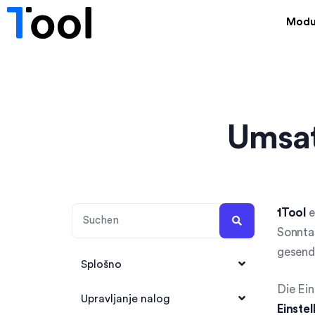
Modu
Umsat
1Tool
e
Sonntag
gesend
Splošno
Die Ein
1Tool Account anlegen
Upravljanje nalog
Einste