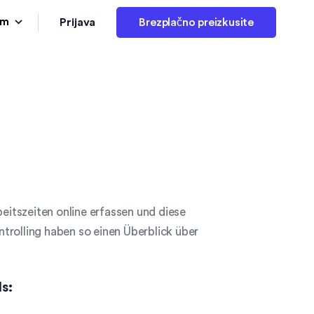
Prijava
am
Brezplačno preizkusite
itszeiten online erfassen und diese
trolling haben so einen Überblick über
s: