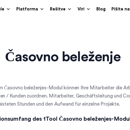
le
Platforma
Rešitve
Viri
Blog
Pišite n
Časovno beleženje
 Časovno beleženjes-Modul können Ihre Mitarbeiter die Arbe
en / Kunden zuordnen. Mitarbeiter, Geschäftsleitung und Con
eisteten Stunden und den Aufwand für einzelne Projekte.
ionsumfang des 1Tool Časovno beleženjes-Modul