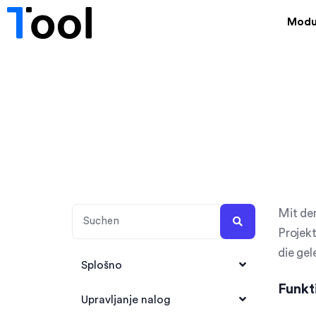
Modu
Mit dem
Projekt
die gel
Splošno
Funkt
1Tool Account anlegen
Upravljanje nalog