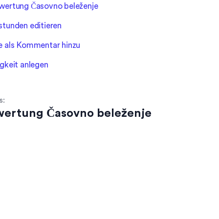
wertung Časovno beleženje
stunden editieren
e als Kommentar hinzu
gkeit anlegen
s:
ertung Časovno beleženje