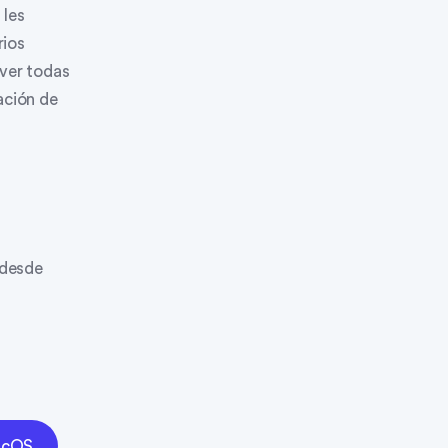
 les
rios
 ver todas
ación de
 desde
acOS