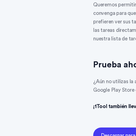
Queremos permitir a
convenga para que 
prefieren ver sus 
las tareas directa
nuestra lista de ta
Prueba ah
¿Aún no utilizas la
Google Play Store 
¡1Tool también llev
Descargar para