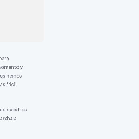
para
 momento y
 nos hemos
ás fácil
ara nuestros
marcha a