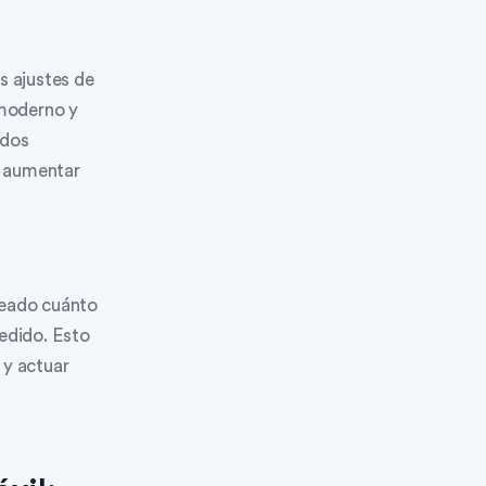
os ajustes de
 moderno y
ados
y aumentar
leado cuánto
pedido. Esto
 y actuar