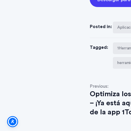
Posted in:
Aplica
Tagged:
1Herra
herrami
Previous:
Optimiza lo
– ¡Ya está a
de la app 1T