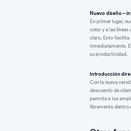
Nuevo diseño – int
En primer lugar, nue
color y a las línea
claro. Esto facilit
inmediatamente. Es
su productividad.
Introducción dire
Con la nueva versi
descuento de client
permite a tus emple
libremente dentro 