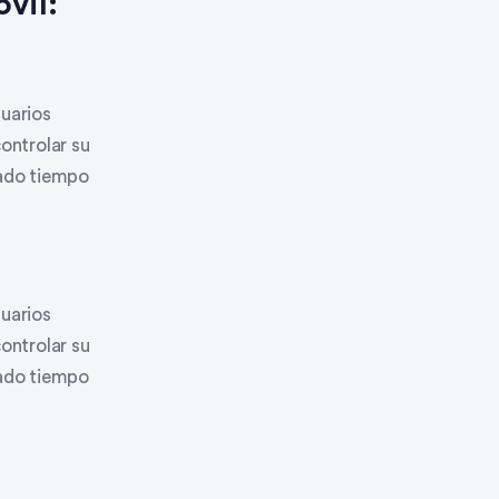
vil:
suarios
controlar su
iado tiempo
suarios
controlar su
iado tiempo