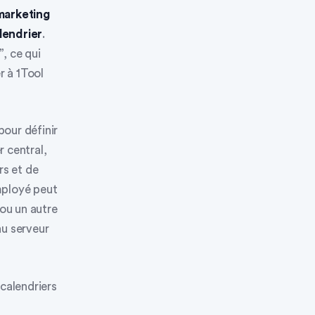
marketing
lendrier
.
, ce qui
r à 1Tool
pour définir
r central,
rs et de
mployé peut
 ou un autre
au serveur
calendriers