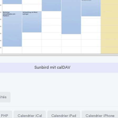
Sunbird mit calDAV
ités
 PHP
Calendrier iCal
Calendrier iPad
Calendrier iPhone