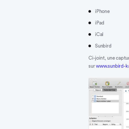
iPhone
iPad
iCal
Sunbird
Ci-joint, une captu
sur
www.sunbird-ka