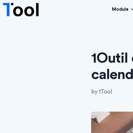
Module
1Outil
calend
by
1Tool