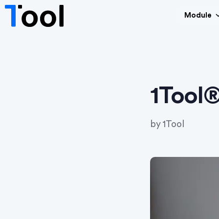
Module
1Tool®
by
1Tool