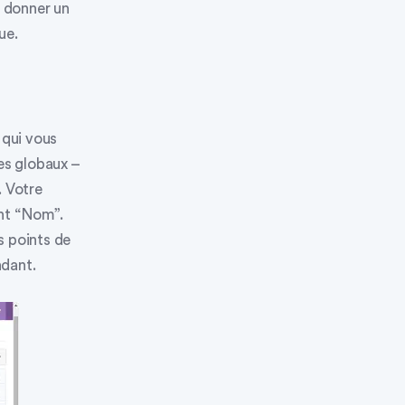
s donner un
ue.
, qui vous
s globaux –
. Votre
nt “Nom”
.
s points de
ndant.