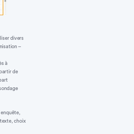
liser divers
isation –
ès à
partir de
part
e sondage
 enquête,
texte, choix