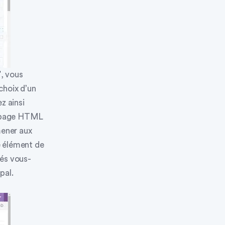
”
, vous
choix d’un
z ainsi
ne page HTML
mener aux
re élément de
éés vous-
pal.