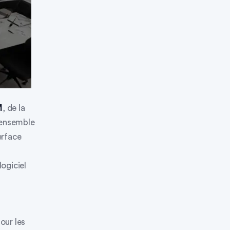
M
, de la
t ensemble
erface
ogiciel
our les