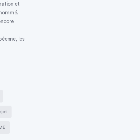
mation et
 renommé.
encore
péenne, les
ojet
PME