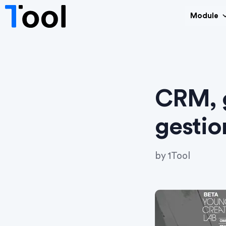
Module
CRM, g
gestio
by
1Tool