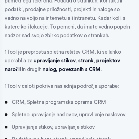
pametnega telefona.
Podatki o strankah, kontaktni
podatki, prodajne priložnosti, projekti in naloge so
vedno na voljo na internetu ali intranetu. Kadar koli. s
katere koli lokacije. To pomeni, da imate vedno popoln
nadzor nad svojo zbirko podatkov o strankah.
1Tool je preprosta spletna rešitev CRM, ki se lahko
uporablja za
upravljanje stikov
,
strank
,
projektov
,
naročil
in drugih
nalog, povezanih s CRM
.
1Tool v celoti pokriva naslednja področja uporabe:
CRM, Spletna programska oprema CRM
Spletno upravljanje naslovov, upravljanje naslovov
Upravljanje stikov, upravljanje stikov