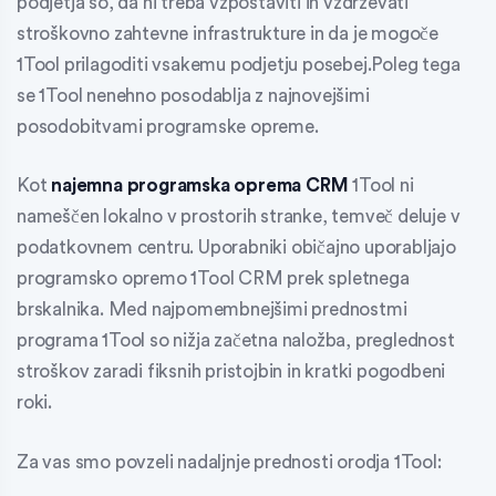
podjetja so, da ni treba vzpostaviti in vzdrževati
stroškovno zahtevne infrastrukture in da je mogoče
1Tool prilagoditi vsakemu podjetju posebej.
Poleg tega
se 1Tool nenehno posodablja z najnovejšimi
posodobitvami programske opreme.
Kot
najemna programska oprema CRM
1Tool ni
nameščen lokalno v prostorih stranke, temveč deluje v
podatkovnem centru. Uporabniki običajno uporabljajo
programsko opremo 1Tool CRM prek spletnega
brskalnika. Med najpomembnejšimi prednostmi
programa 1Tool so nižja začetna naložba, preglednost
stroškov zaradi fiksnih pristojbin in kratki pogodbeni
roki.
Za vas smo povzeli nadaljnje prednosti orodja 1Tool: