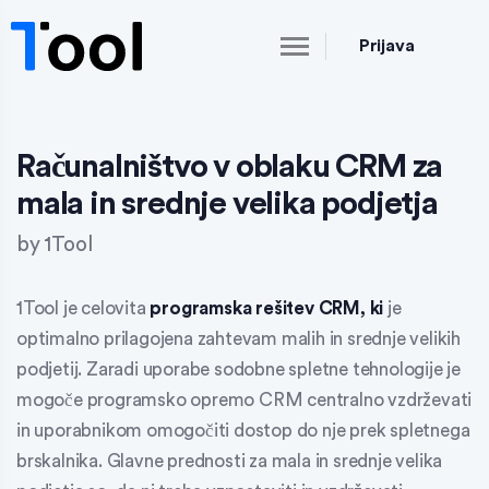
Prijava
Računalništvo v oblaku CRM za
mala in srednje velika podjetja
by
1Tool
1Tool je celovita
programska rešitev CRM, ki
je
optimalno prilagojena zahtevam malih in srednje velikih
podjetij. Zaradi uporabe sodobne spletne tehnologije je
mogoče
programsko opremo CRM centralno vzdrževati
in uporabnikom omogočiti
dostop do
nje prek
spletnega
brskalnika
. Glavne prednosti za mala in srednje velika