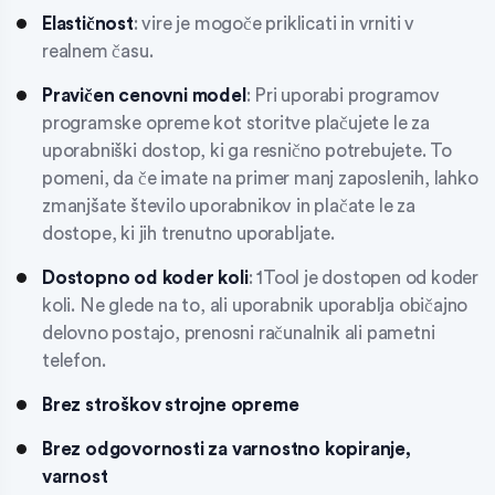
Elastičnost
: vire je mogoče priklicati in vrniti v
realnem času.
Pravičen cenovni model
: Pri uporabi programov
programske opreme kot storitve plačujete le za
uporabniški dostop, ki ga resnično potrebujete. To
pomeni, da če imate na primer manj zaposlenih, lahko
zmanjšate število uporabnikov in plačate le za
dostope, ki jih trenutno uporabljate.
Dostopno od koder koli
: 1Tool je dostopen od koder
koli. Ne glede na to, ali uporabnik uporablja običajno
delovno postajo, prenosni računalnik ali pametni
telefon.
Brez stroškov strojne opreme
Brez odgovornosti za varnostno kopiranje,
varnost