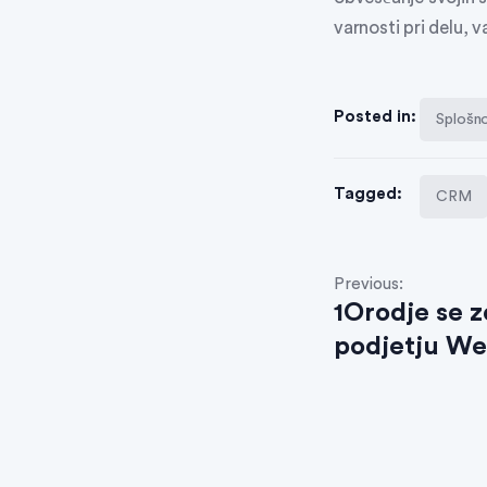
varnosti pri delu, 
Posted in:
Splošn
Tagged:
CRM
Previous:
1Orodje se z
podjetju We