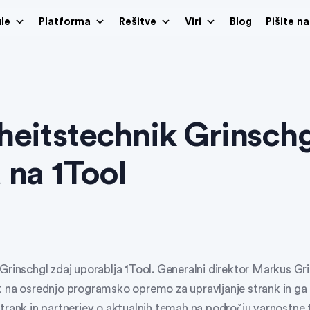
le
Platforma
Rešitve
Viri
Blog
Pišite n
heitstechnik Grinschg
 na 1Tool
Grinschgl zdaj uporablja 1Tool. Generalni direktor Markus Gr
t na osrednjo programsko opremo za upravljanje strank in ga 
trank in partnerjev o aktualnih temah na področju varnostne 