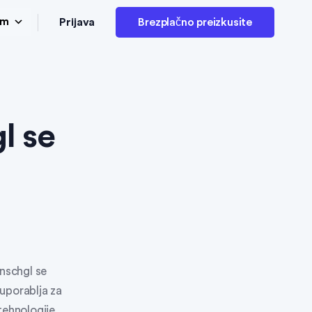
Prijava
am
Brezplačno preizkusite
l se
inschgl se
uporablja za
tehnologije,