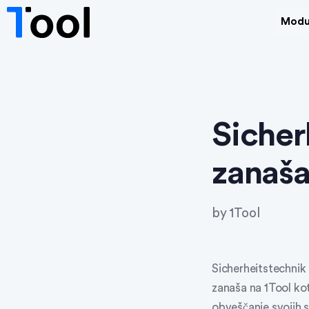
Modu
Sicher
zanaša
by
1Tool
Sicherheitstechnik 
zanaša na 1Tool ko
obveščanje svojih s