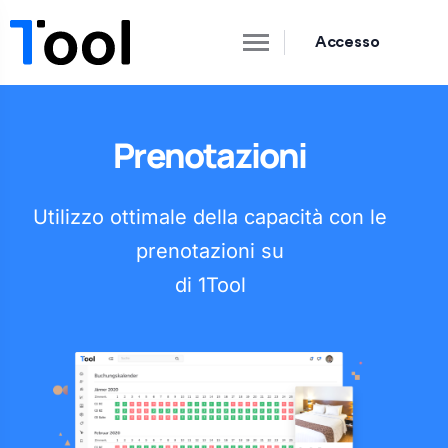
Accesso
Prenotazioni
Utilizzo ottimale della capacità con le
prenotazioni su
di 1Tool