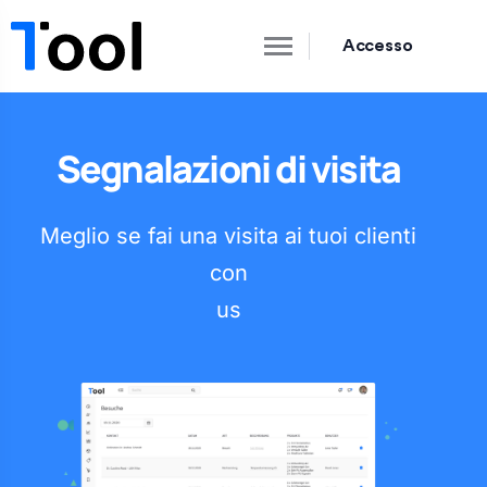
Accesso
Segnalazioni di visita
Meglio se fai una visita ai tuoi clienti
con
us