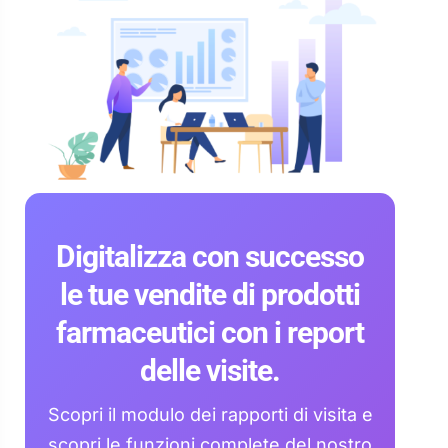
Digitalizza con successo
le tue vendite di prodotti
farmaceutici con i report
delle visite.
Scopri il modulo dei rapporti di visita e
scopri le funzioni complete del nostro