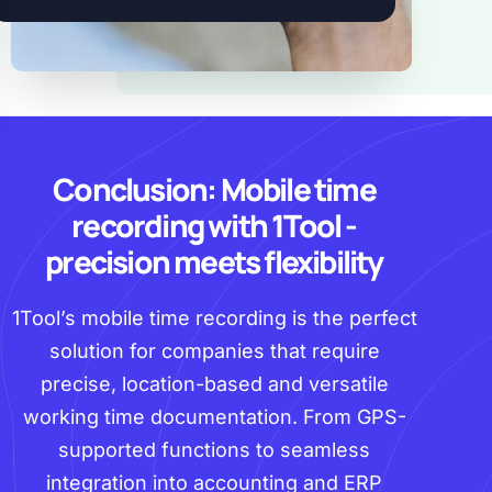
Conclusion: Mobile time
recording with 1Tool -
precision meets flexibility
1Tool’s mobile time recording is the perfect
solution for companies that require
precise, location-based and versatile
working time documentation. From GPS-
supported functions to seamless
integration into accounting and ERP