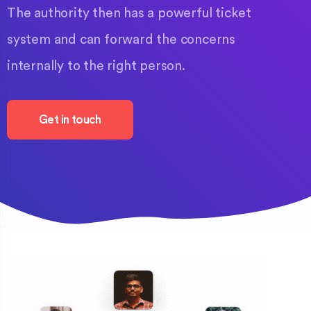
The authority then has a powerful ticket
system and can forward the concerns
internally to the right person.
Get in touch