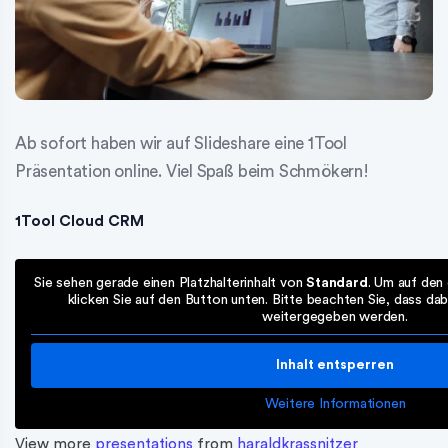
Ab sofort haben wir auf Slideshare eine 1Tool
Präsentation online. Viel Spaß beim Schmökern!
1Tool Cloud CRM
Sie sehen gerade einen Platzhalterinhalt von
Standard
. Um auf den 
klicken Sie auf den Button unten. Bitte beachten Sie, dass da
weitergegeben werden.
Inhalt entsperren
Weitere Informationen
View more
presentations
from
haraldkrassnitzer