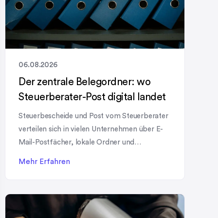
06.08.2026
Der zentrale Belegordner: wo
Steuerberater-Post digital landet
Steuerbescheide und Post vom Steuerberater
verteilen sich in vielen Unternehmen über E-
Mail-Postfächer, lokale Ordner und
manchmal noch Papierablagen. Wenn ein
Mehr Erfahren
bestimmtes Dokument gesucht wird, kostet
das oft mehr Zeit als nötig. 1Tool schafft hier
Abhilfe mit einem zentralen Belegordner, der
automatisch für jeden Mandanten angelegt