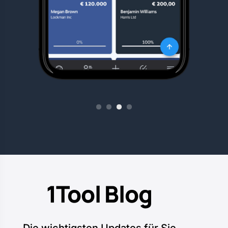
1
2
3
4
1Tool Blog
Die wichtigsten Updates für Sie