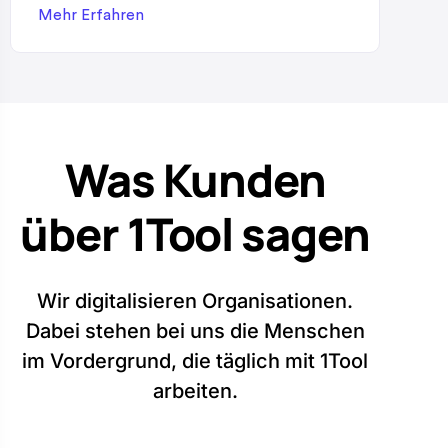
die Salden vergleichen. In der Praxis ist das zu
Mehr Erfahren
langsam. 1Tool bietet dafür die Saldenliste,
eine konfigurierbare Tabelle, die alle Konten
mit ihren aktuellen Salden gemeinsam
darstellt und von dort direkt zu den
zugrundeliegenden Buchungen führt. Alle
Was Kunden
Konten […]
über 1Tool sagen
Wir digitalisieren Organisationen.
Dabei stehen bei uns die Menschen
im Vordergrund, die täglich mit 1Tool
arbeiten.