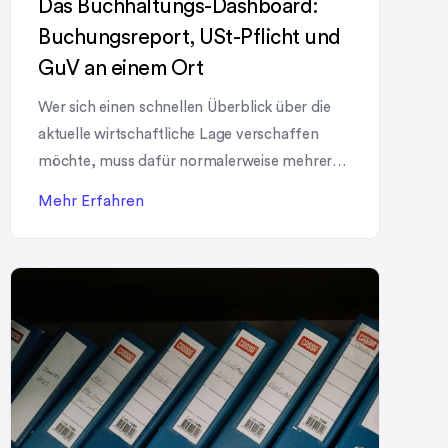
Das Buchhaltungs-Dashboard:
Buchungsreport, USt-Pflicht und
GuV an einem Ort
Wer sich einen schnellen Überblick über die
aktuelle wirtschaftliche Lage verschaffen
möchte, muss dafür normalerweise mehrere
Ansichten nacheinander öffnen. 1Tool
Mehr Erfahren
bündelt die wichtigsten dieser Informationen
stattdessen in einem einzigen Buchhaltungs-
Dashboard, das für den gewählten Zeitraum
gleich drei Datenquellen gemeinsam lädt und
darstellt. Drei Datenquellen, ein Zeitraum Das
Buchhaltungs-Dashboard lädt gleichzeitig
einen individuellen Buchungsreport, die USt-
Pflicht-Aufschlüsselung […]