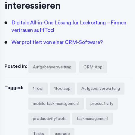
interessieren
Digitale All-in-One Lösung für Leckortung – Firmen
vertrauen auf 1Tool
Wer profitiert von einer CRM-Software?
Posted in:
Aufgabenverwaltung
CRM App
Tagged:
1Tool
1toolapp
Aufgabenverwaltung
mobile task management
productivity
productivitytools
taskmanagement
Tasks
upgrade