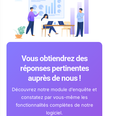
Vous obtiendrez des
réponses pertinentes
auprès de nous !
Découvrez notre module d’enquête et
constatez par vous-même les
fonctionnalités complètes de notre
logiciel.