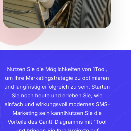
Nutzen Sie die Möglichkeiten von 1Tool,
um Ihre Marketingstrategie zu optimieren
und langfristig erfolgreich zu sein. Starten
Sie noch heute und erleben Sie, wie
einfach und wirkungsvoll modernes SMS-
Marketing sein kann!Nutzen Sie die
Vorteile des Gantt-Diagramms mit 1Tool
und bringen Sie Ihre Projekte auf