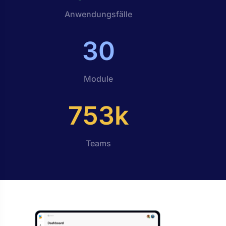
Anwendungsfälle
30
Module
753
k
Teams