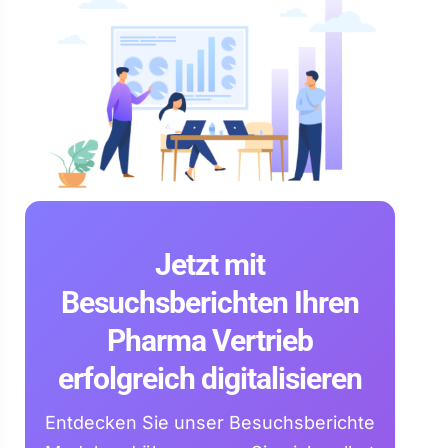
Jetzt mit
Besuchsberichten Ihren
Pharma Vertrieb
erfolgreich digitalisieren
Entdecken Sie unser Besuchsberichte