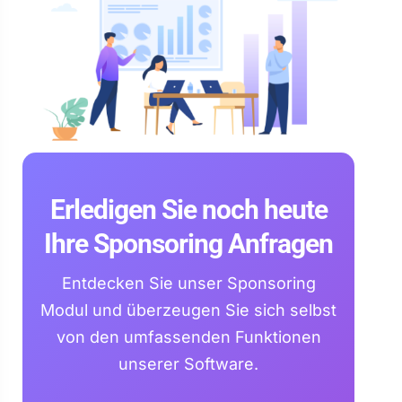
Erledigen Sie noch heute
Ihre Sponsoring Anfragen
Entdecken Sie unser Sponsoring
Modul und überzeugen Sie sich selbst
von den umfassenden Funktionen
unserer Software.