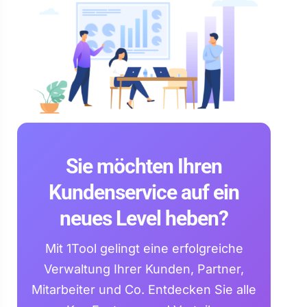
Sie möchten Ihren
Kundenservice auf ein
neues Level heben?
Mit 1Tool gelingt eine erfolgreiche
Verwaltung Ihrer Kunden, Partner,
Mitarbeiter und Co. Entdecken Sie alle